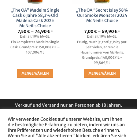
„The OA“ Madeira Single
„The OA“ Secret Islay 58%
Cask 6 Jahre 58,3% Old
Our Smoke Monster 2024
Madeira Cask 2025
McNeills Choice
McNeills Choice
Preisspanne:
Preisspan
7,50
€
–
74,90
€
7,00
€
–
69,90
€
*
*
7,50 €
7,00 €
Enthält 19% MwSt.
Enthält 19% MwSt.
bis
bis
Ein komplettes Madeira Single
Feurig, rauchig, torfig, Islay pur.
74,90 €
69,90 €
Cask. Grundpreis: 150,00€/1L –
Seit vielen Jahren die
107,00€/1L
Hausnummer von McNeills.
Grundpreis: 140,00€/1L -
99,86€/1L
MENGE WÄHLEN
MENGE WÄHLEN
Dieses
Dieses
Produkt
Produkt
weist
weist
mehrere
mehrere
Verkauf und Versand nur an Personen ab 18 Jahren.
Varianten
Varianten
auf.
auf.
* Preise inklusive Mehrwertsteuer und gegebenenfalls
Die
Die
Wir verwenden Cookies auf unserer Website, um Ihnen
die bestmögliche Erfahrung zu bieten, indem wir uns an
zuzüglich Versandkosten. Freier Versand ab Warenkorbwert
Optionen
Optionen
Ihre Präferenzen und wiederholten Besuche erinnern.
von 69 €.
können
können
Wenn Sie auf "Alle akzeptieren" klicken, erklären Sie sich