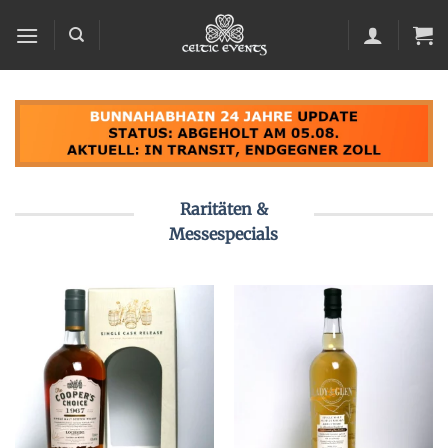
Zum
Inhalt
springen
Raritäten &
Messespecials