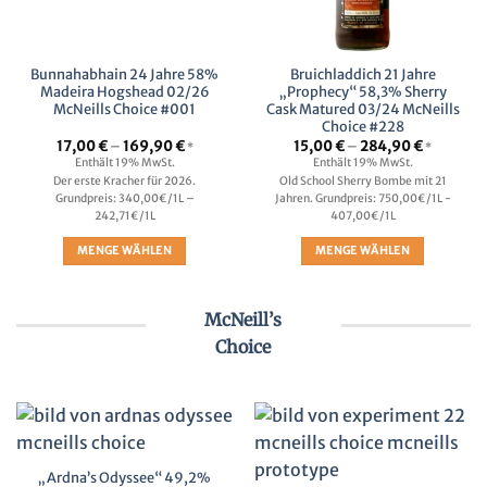
Bunnahabhain 24 Jahre 58%
Bruichladdich 21 Jahre
Madeira Hogshead 02/26
„Prophecy“ 58,3% Sherry
McNeills Choice #001
Cask Matured 03/24 McNeills
Choice #228
Preisspanne:
Preisspan
17,00
€
–
169,90
€
15,00
€
–
284,90
€
*
*
17,00 €
15,00 €
Enthält 19% MwSt.
Enthält 19% MwSt.
bis
bis
Der erste Kracher für 2026.
Old School Sherry Bombe mit 21
169,90 €
284,90 €
Grundpreis: 340,00€/1L –
Jahren. Grundpreis: 750,00€/1L -
242,71€/1L
407,00€/1L
MENGE WÄHLEN
MENGE WÄHLEN
Dieses
Dieses
Produkt
Produkt
McNeill’s
weist
weist
mehrere
mehrere
Choice
Varianten
Varianten
auf.
auf.
Die
Die
Optionen
Optionen
können
können
auf
auf
„Ardna’s Odyssee“ 49,2%