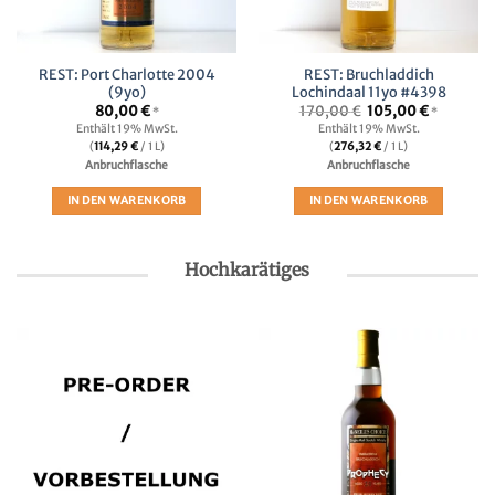
REST: Port Charlotte 2004
REST: Bruchladdich
(9yo)
Lochindaal 11yo #4398
Ursprünglicher
Aktueller
80,00
€
170,00
€
105,00
€
*
*
Preis
Preis
Enthält 19% MwSt.
Enthält 19% MwSt.
war:
ist:
(
114,29
€
/ 1 L)
(
276,32
€
/ 1 L)
170,00 €
105,00 €.
Anbruchflasche
Anbruchflasche
IN DEN WARENKORB
IN DEN WARENKORB
Hochkarätiges