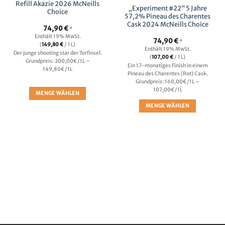
der
der
Refill Akazie 2026 McNeills
„Experiment #22“ 5 Jahre
Choice
Produktseite
Produktseite
57,2% Pineau des Charentes
gewählt
gewählt
Cask 2024 McNeills Choice
74,90
€
*
werden
werden
Enthält 19% MwSt.
74,90
€
*
(
149,80
€
/ 1 L)
Enthält 19% MwSt.
Der junge shooting star der Torfinsel.
(
107,00
€
/ 1 L)
Grundpreis: 200,00€/1L –
Ein 17-monatiges Finish in einem
149,80€/1L
Pineau des Charentes (Rot) Cask.
Grundpreis: 160,00€/1L –
107,00€/1L
MENGE WÄHLEN
Dieses
MENGE WÄHLEN
Produkt
Dieses
weist
Produkt
mehrere
weist
Varianten
mehrere
auf.
Varianten
Die
auf.
Optionen
Die
können
Optionen
auf
können
der
auf
Produktseite
der
gewählt