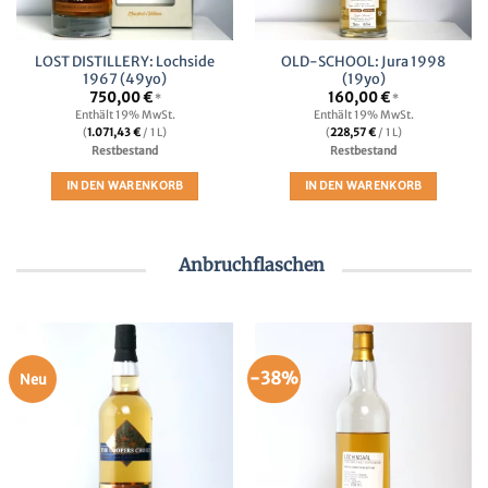
LOST DISTILLERY: Lochside
OLD-SCHOOL: Jura 1998
1967 (49yo)
(19yo)
750,00
€
160,00
€
*
*
Enthält 19% MwSt.
Enthält 19% MwSt.
(
1.071,43
€
/ 1 L)
(
228,57
€
/ 1 L)
Restbestand
Restbestand
IN DEN WARENKORB
IN DEN WARENKORB
Anbruchflaschen
-38%
Neu