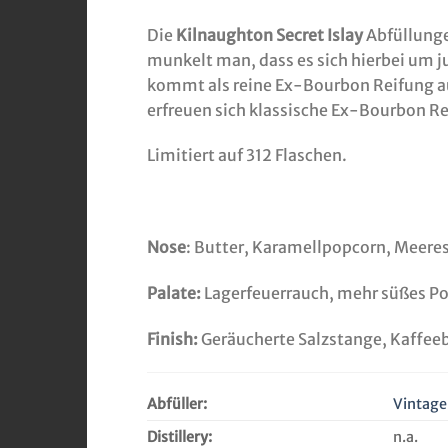
Die
Kilnaughton Secret Islay
Abfüllunge
munkelt man, dass es sich hierbei um 
kommt als reine Ex-Bourbon Reifung a
erfreuen sich klassische Ex-Bourbon R
Limitiert auf 312 Flaschen.
Nose
: Butter, Karamellpopcorn, Meeres
Palate:
Lagerfeuerrauch, mehr süßes Pop
Finish:
Geräucherte Salzstange, Kaffee
Abfüller:
Vintage
Distillery:
n.a.