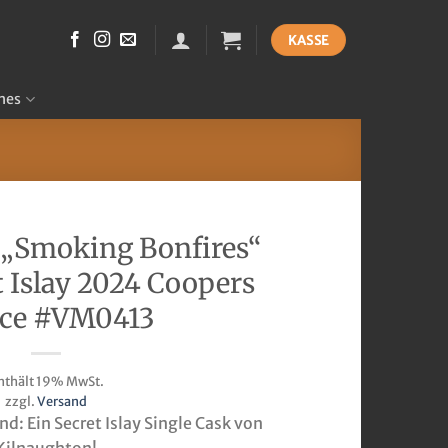
KASSE
hes
 „Smoking Bonfires“
 Islay 2024 Coopers
ce #VM0413
nthält 19% MwSt.
zzgl.
Versand
nd: Ein Secret Islay Single Cask von