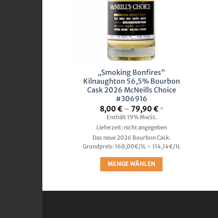
„Smoking Bonfires“
Kilnaughton 56,5% Bourbon
Cask 2026 McNeills Choice
#306916
Preisspanne:
8,00
€
–
79,90
€
*
8,00 €
Enthält 19% MwSt.
bis
Lieferzeit: nicht angegeben
79,90 €
Das neue 2026 Bourbon Cask.
Grundpreis: 160,00€/1L – 114,14€/1L
MENGE WÄHLEN
Dieses
Produkt
weist
mehrere