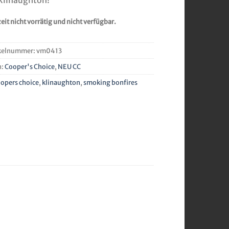
Kilnaughton!
eit nicht vorrätig und nicht verfügbar.
kelnummer:
vm0413
n:
Cooper's Choice
,
NEU CC
opers choice
,
klinaughton
,
smoking bonfires