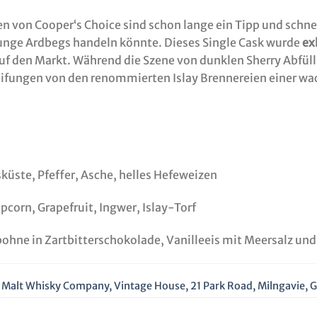
n von Cooper‘s Choice sind schon lange ein Tipp und schnel
junge Ardbegs handeln könnte. Dieses Single Cask wurde
ex
uf den Markt. Während die Szene von dunklen Sherry Abfü
eifungen von den renommierten Islay Brennereien einer wa
küste, Pfeffer, Asche, helles Hefeweizen
corn, Grapefruit, Ingwer, Islay-Torf
bohne in Zartbitterschokolade, Vanilleeis mit Meersalz u
 Malt Whisky Company, Vintage House, 21 Park Road, Milngavie, 