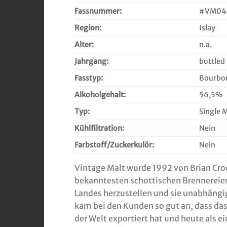
Fassnummer:
#VM04
Region:
Islay
Alter:
n.a.
Jahrgang:
bottled
Fasstyp:
Bourbo
Alkoholgehalt:
56,5%
Typ:
Single 
Kühlfiltration:
Nein
Farbstoff/Zuckerkulör:
Nein
Vintage Malt wurde 1992 von Brian Crook
bekanntesten schottischen Brennereien 
Landes herzustellen und sie unabhängi
kam bei den Kunden so gut an, dass das
der Welt exportiert hat und heute als e