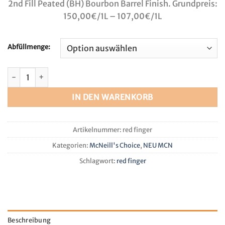
2nd Fill Peated (BH) Bourbon Barrel Finish. Grundpreis:
150,00€/1L – 107,00€/1L
Abfüllmenge:
"Red Finger" 5 Jahre 58,2% Peated (BH) Bourbon Cask 2026 M
IN DEN WARENKORB
Artikelnummer:
red finger
Kategorien:
McNeill's Choice
,
NEU MCN
Schlagwort:
red finger
Beschreibung