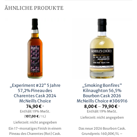
ÄHNLICHE PRODUKTE
„Experiment #22“ 5 Jahre
„Smoking Bonfires“
57,2% Pineau des
Kilnaughton 56,5%
Charentes Cask 2024
Bourbon Cask 2026
McNeills Choice
McNeills Choice #306916
Preisspan
74,90
€
8,00
€
–
79,90
€
*
*
8,00 €
Enthält 19% MwSt.
Enthält 19% MwSt.
bis
(
107,00
€
/ 1 L)
Lieferzeit: nicht angegeben
79,90 €
Lieferzeit: nicht angegeben
Ein 17-monatiges Finish in einem
Das neue 2026 Bourbon Cask.
Pineau des Charentes (Rot) Cask.
Grundpreis: 160,00€/1L –