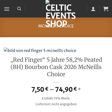
Zum
Inhalt
springen
MCNEILL'S CHOICE
„Red Finger“ 5 Jahre 58,2% Peated
(BH) Bourbon Cask 2026 McNeills
Choice
Preisspanne
7,50
–
74,90
€
€
*
7,50 €
Enthält 19% MwSt.
bis
Lieferzeit: nicht angegeben
74,90 €