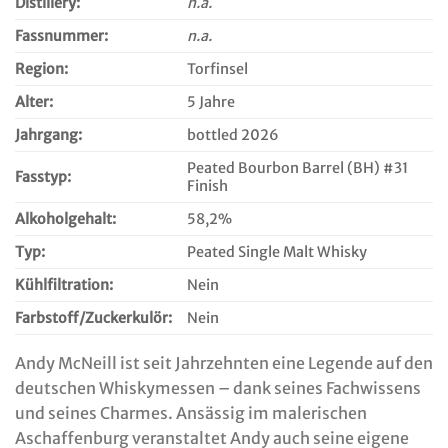
Distillery:
n.a.
Fassnummer:
n.a.
Region:
Torfinsel
Alter:
5 Jahre
Jahrgang:
bottled 2026
Peated Bourbon Barrel (BH) #31
Fasstyp:
Finish
Alkoholgehalt:
58,2%
Typ:
Peated Single Malt Whisky
Kühlfiltration:
Nein
Farbstoff/Zuckerkulör:
Nein
Andy McNeill ist seit Jahrzehnten eine Legende auf den
deutschen Whiskymessen – dank seines Fachwissens
und seines Charmes. Ansässig im malerischen
Aschaffenburg veranstaltet Andy auch seine eigene