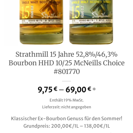
Strathmill 15 Jahre 52,8%/46,3%
Bourbon HHD 10/25 McNeills Choice
#801770
Preisspanne
9,75
–
69,00
€
€
*
9,75 €
Enthält 19% MwSt.
bis
Lieferzeit: nicht angegeben
69,00 €
Klassischer Ex-Bourbon Genuss für den Sommer!
Grundpreis: 200,00€/1L – 138,00€/1L