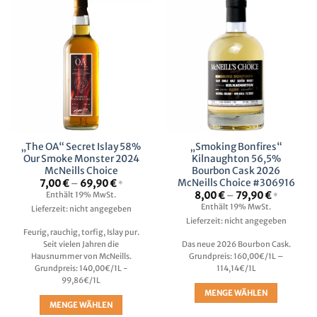
„The OA“ Secret Islay 58%
„Smoking Bonfires“
Our Smoke Monster 2024
Kilnaughton 56,5%
McNeills Choice
Bourbon Cask 2026
McNeills Choice #306916
Preisspanne:
7,00
€
–
69,90
€
*
7,00 €
Preisspan
8,00
€
–
79,90
€
Enthält 19% MwSt.
*
bis
8,00 €
Enthält 19% MwSt.
Lieferzeit: nicht angegeben
69,90 €
bis
Lieferzeit: nicht angegeben
79,90 €
Feurig, rauchig, torfig, Islay pur.
Seit vielen Jahren die
Das neue 2026 Bourbon Cask.
Hausnummer von McNeills.
Grundpreis: 160,00€/1L –
Grundpreis: 140,00€/1L -
114,14€/1L
99,86€/1L
MENGE WÄHLEN
MENGE WÄHLEN
Dieses