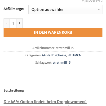
ZURÜCKSETZEN
Abfüllmenge:
Strathmill 15 Jahre 52,8%/46,3% Bourbon HHD 10/25 McNeill
IN DEN WARENKORB
Artikelnummer:
strathmill 15
Kategorien:
McNeill's Choice
,
NEU MCN
Schlagwort:
strathmill 15
Beschreibung
Die 46% Option findet ihr im Dropdownmenü