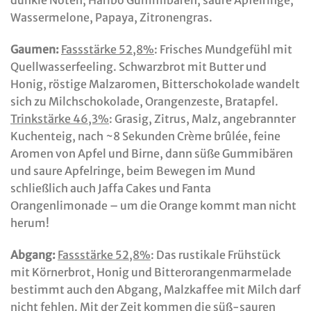
dunkle Noten; Haribo Gummibären, saure Apfelringe,
Wassermelone, Papaya, Zitronengras.
Gaumen:
Fassstärke 52,8%
: Frisches Mundgefühl mit
Quellwasserfeeling. Schwarzbrot mit Butter und
Honig, röstige Malzaromen, Bitterschokolade wandelt
sich zu Milchschokolade, Orangenzeste, Bratapfel.
Trinkstärke 46,3%
: Grasig, Zitrus, Malz, angebrannter
Kuchenteig, nach ~8 Sekunden Crème brûlée, feine
Aromen von Apfel und Birne, dann süße Gummibären
und saure Apfelringe, beim Bewegen im Mund
schließlich auch Jaffa Cakes und Fanta
Orangenlimonade – um die Orange kommt man nicht
herum!
Abgang:
Fassstärke 52,8%
: Das rustikale Frühstück
mit Körnerbrot, Honig und Bitterorangenmarmelade
bestimmt auch den Abgang, Malzkaffee mit Milch darf
nicht fehlen. Mit der Zeit kommen die süß-sauren